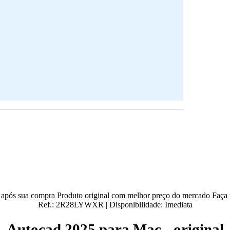
o após sua compra
Produto original com melhor preço do mercado
Faça 
Ref.:
2R28LYWXR
|
Disponibilidade:
Imediata
Autocad 2025 para Mac - original