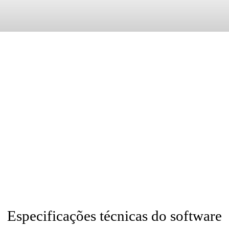
toStudio, CFD, Fabrication, Vred, Fabrication, CADmep, CAMduct, E
Tolerance, Arnold, Formit, Recap Pro, Recap Photo, Infraworks, HSM 
hanical, Architecture, Map 3D, Map, Plant 3D, Raster Design, Vault, E
, Autodesk.
Especificações técnicas do software