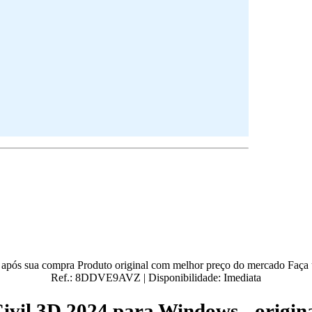
o após sua compra
Produto original com melhor preço do mercado
Faça 
Ref.:
8DDVE9AVZ
|
Disponibilidade:
Imediata
ivil 3D 2024 para Windows - origin