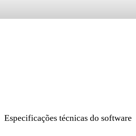
toStudio, CFD, Fabrication, Vred, Fabrication, CADmep, CAMduct, E
Tolerance, Arnold, Formit, Recap Pro, Recap Photo, Infraworks, HSM 
hanical, Architecture, Map 3D, Map, Plant 3D, Raster Design, Vault, E
, Autodesk.
Especificações técnicas do software